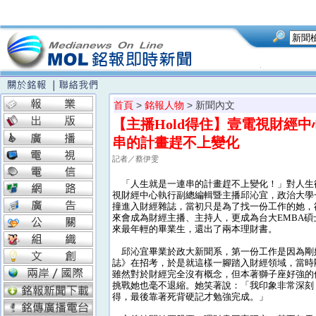
首頁
>
銘報人物
> 新聞內文
【主播Hold得住】壹電視財經
串的計畫趕不上變化
記者／蔡伊雯
「人生就是一連串的計畫趕不上變化！」對人生
視財經中心執行副總編輯暨主播邱沁宜，政治大學
撞進入財經雜誌，當初只是為了找一份工作的她，
來會成為財經主播、主持人，更成為台大EMBA碩
來最年輕的畢業生，還出了兩本理財書。
邱沁宜畢業於政大新聞系，第一份工作是因為剛
誌》在招考，於是就這樣一腳踏入財經領域，當時
雖然對於財經完全沒有概念，但本著獅子座好強的
挑戰她也毫不退縮。她笑著說：「我印象非常深刻
得，最後靠著死背硬記才勉強完成。」