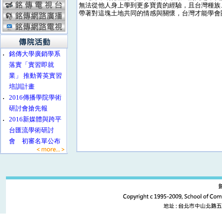
無法從他人身上學到更多寶貴的經驗，且台灣種族
帶著對這塊土地共同的情感與關懷，台灣才能學會
‧
銘傳大學廣銷學系
落實「實習即就
業」 推動菁英實習
培訓計畫
‧
2016傳播學院學術
研討會搶先報
‧
2016新媒體與跨平
台匯流學術研討
會 初審名單公布