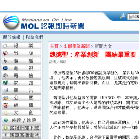
首頁
>
出版產業新聞
> 新聞內文
魏德聖：產業創新 團結最重要
記者／楊晴
導演魏德聖25日參加30雜誌所舉辦的「第四屆3
壇」，他表示，勇於改變遊戲規則，且破壞式創新
遊戲規則，翻轉出創新商機。而且，尤其是拍電影
的是團隊精神。
魏德聖以他所監製的電影《KANO》中，本來無
酒球隊」成功締造出令人驚豔的佳績為例，闡述當
「團隊精神」。他表示，透過團隊合作才能截長補
的給觀眾。
談到製作電影，他表示，自己是個幸運的人，可
人們正向的夢想與希望，希望藉此鼓勵年輕一代能
此外，魏德聖認為，台灣當下最嚴重的問題，就