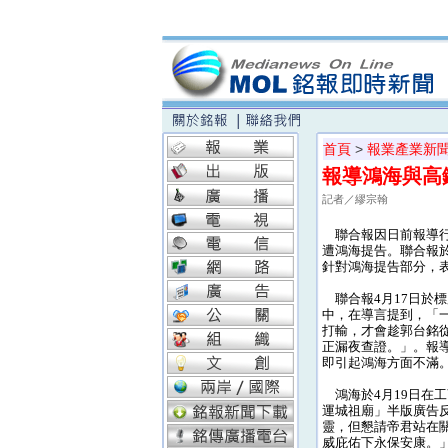
首頁
>
報業產業新
報導鴻海與高
記者／繆宗翰
聯合報因日前報導行
遭鴻海提告。聯合報於
針對鴻海提告部分，
聯合報4月17日於標
中，在導言提到，「
打輸，才會趁郭台銘
正漏夜查證。」。報
即引起鴻海方面不滿
鴻海於4月19日在
運城祖廟」半版廣告
靈，但懇請帝君站在
威庇佑下永保安康。