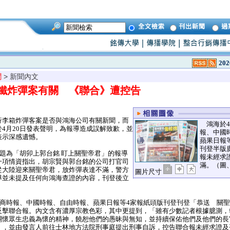
202
聞
> 新聞內文
鐵炸彈案有關 《聯合》遭控告
李箱炸彈客案是否與鴻海公司有關新聞，而
鴻海於4
4月20日發表聲明，為報導造成誤解致歉，並
報、中國
表示深感遺憾。
蘋果日報
刊登半版
題為「胡卯上郭台銘 盯上關聖帝君」的報導
報未經求
一項情資指出，胡宗賢與郭台銘的公司打官司
滿。（圖
從大陸迎來關聖帝君，放炸彈表達不滿，警方
圖片尺寸
導並未提及任何向鴻海查證的內容，刊登後立
。
工商時報、中國時報、自由時報、蘋果日報等4家報紙頭版刊登刊登「恭送 關
反擊聯合報。內文含有濃厚宗教色彩，其中更提到，「雖有少數記者根據臆測，
關懷眾生忠義為懷的精神，饒恕他們的愚昧與無知，並持續保佑他們及他們的長
」，並由發言人前往士林地方法院刑事庭提出刑事自訴，控告聯合報未經求證及