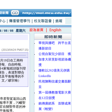
6 / 08 / 08
星期六
‧
華視與播吧 跨平台直
播新節目
(2013/04/24 PM07:15)
‧
公視自製兒少節目 獲
加拿大班芙影視節洛磯
月19日在工商時
時報、自由時報、
獎
等4家報紙頭版刊登
‧
微軟以262億美元併購
廣告，表達對聯合
LinkedIn
證及平衡報導的不
、文／繆宗翰）
‧
民視陳剛信遞交書面辭
呈
‧
第一屆佛教微電影大賽
在12日頒獎
聖帝君聖駕返回山西
報導不實，污衊聖
‧
銘傳廣銷系 首辦成果
官在關聖帝君的神
展《蛻變》
平衡報導。