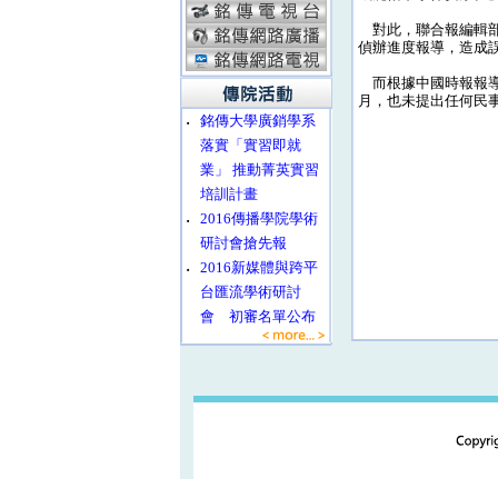
對此，聯合報編輯部
偵辦進度報導，造成
而根據中國時報報導
月，也未提出任何民
‧
銘傳大學廣銷學系
落實「實習即就
業」 推動菁英實習
培訓計畫
‧
2016傳播學院學術
研討會搶先報
‧
2016新媒體與跨平
台匯流學術研討
會 初審名單公布