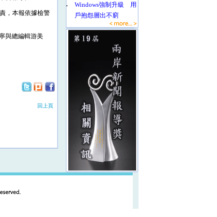
‧
Windows強制升級 用
責，本報依據檢警
戶抱怨層出不窮
寧與總編輯游美
回上頁