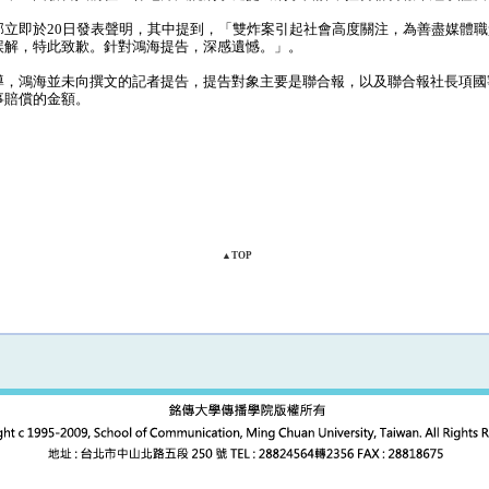
立即於20日發表聲明，其中提到，「雙炸案引起社會高度關注，為善盡媒體職
誤解，特此致歉。針對鴻海提告，深感遺憾。」。
，鴻海並未向撰文的記者提告，提告對象主要是聯合報，以及聯合報社長項國
事賠償的金額。
▲TOP