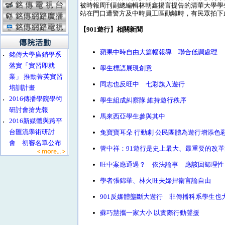
被時報周刊副總編輯林朝鑫揚言提告的清華大學學
站在門口遭警方及中時員工區勸離時，有民眾拍下
【901遊行】相關新聞
蘋果中時自由大篇幅報導 聯合低調處理
‧
銘傳大學廣銷學系
落實「實習即就
學生標語展現創意
業」 推動菁英實習
同志也反旺中 七彩旗入遊行
培訓計畫
‧
2016傳播學院學術
學生組成糾察隊 維持遊行秩序
研討會搶先報
馬來西亞學生參與其中
‧
2016新媒體與跨平
台匯流學術研討
兔寶寶耳朵 行動劇 公民團體為遊行增添色
會 初審名單公布
管中祥：91遊行是史上最大、最重要的改
旺中案應通過？ 依法論事 應該回歸理性
學者張錦華、林火旺夫婦捍衛言論自由
901反媒體壟斷大遊行 非傳播科系學生也
蘇巧慧攜一家大小 以實際行動聲援