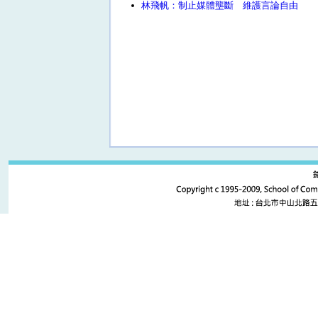
林飛帆：制止媒體壟斷 維護言論自由