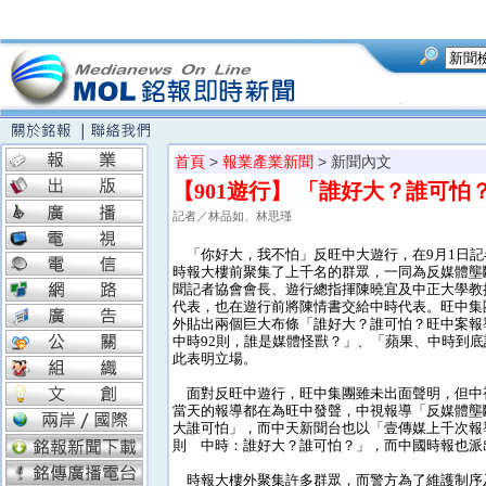
首頁
>
報業產業新聞
> 新聞內文
【901遊行】 「誰好大？誰可
記者／林品如、林思瑾
「你好大，我不怕」反旺中大遊行，在9月1日記
時報大樓前聚集了上千名的群眾，一同為反媒體壟
聞記者協會會長、遊行總指揮陳曉宜及中正大學教
代表，也在遊行前將陳情書交給中時代表。旺中集
外貼出兩個巨大布條「誰好大？誰可怕？旺中案報導
中時92則，誰是媒體怪獸？」、「蘋果、中時到
此表明立場。
面對反旺中遊行，旺中集團雖未出面聲明，但中
當天的報導都在為旺中發聲，中視報導「反媒體壟斷
大誰可怕」，而中天新聞台也以「壹傳媒上千次報
則 中時：誰好大？誰可怕？」，而中國時報也派
時報大樓外聚集許多群眾，而警方為了維護制序